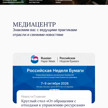
Адвокатское бюро «Жаров Группа»
КПП
ИНН
ОГРН
771501001
9715389529
1207700339945
Образовательная лицензия №Л035-01298-77/00769381
© Zharov Group 2016-2026. Все права защищены
Политика конфиденциальности