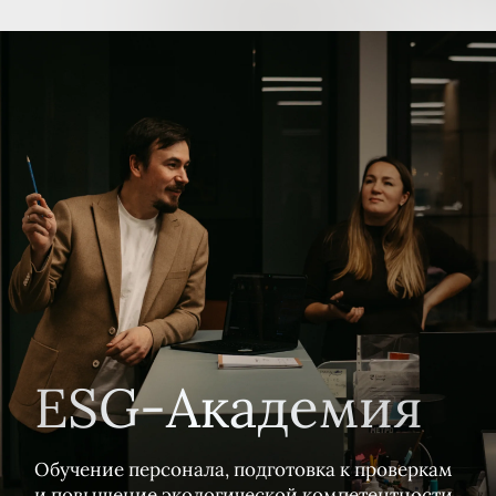
и рекламной рассылки
Подписаться
Грузовая логистика
ООО «Глобал-Флот»,
Калининградская область
Отменено в Верховном Суде
в пользу компании решение
о взыскании вреда Каспийскому
морю в результате затопления
баржи на сумму
445 млн рублей
.
Дело включено в обзор
Верховного суда РФ.
Подробнее
ПОЛУЧИТЕ
ЭКСПРЕСС-ОЦЕНКУ
ВАШЕЙ СИТУАЦИИ
Наши специалисты изучат документацию и
сформулируют ключевые шаги решения
вашей задачи
Автомобилестроение
ПАО «Автодизель», Ярославская область
Отказано во взыскании вреда,
причиненного р.Волга на сумму