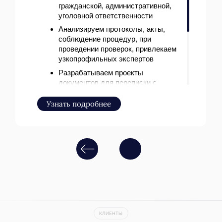
Евгений Жаров
Управляющий партнер
Отмечен в ТОП-10 лучших юристов России
по экологическому праву по версии
«Коммерсантъ» и «Российской газеты»