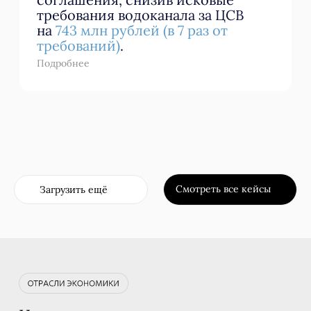
репутационного капитала
Подробнее
участников юридического рынка
Москвы и Санкт-Петербурга – 2026
вошел в I группу в номинации
«Персональный бренд».
Подробнее
03.07.2026
Целлюлозно-бумажная
промышленность
АО «Архангельский ЦБК», Архангельская область
Отменили
в досудебном порядке
предписание о признании
реализации проекта
не соответствующим
государственной экологической
экспертизе. Предписание
о приостановке строительства
газопровода отменено по жалобе
в вышестоящий орган
без судебного разбирательства.
Новости
Главная
Подробнее
Евгений Жаров принял участие в
форуме «Экология белых ночей» от
«ИПК «Интеграл»
Подробнее
09.06.2026