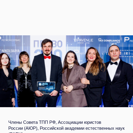
на профессиональной защите
прав в сфере экологии
Среди них адвокаты, юристы, экологи,
эксперты, ученые
5 ЛЕТ
>50 НАГРАД
непрерывной практики
и благодарностей
в экологическом праве
от клиентов
>80 КЛИЕНТОВ
Адвокаты бюро имеют
ОПЫТ РАБОТЫ
мировые и российские
В НАДЗОРНЫХ
лидеры отраслей
ОРГАНАХ