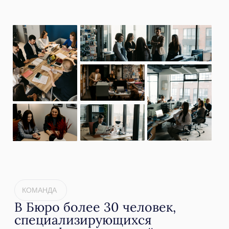
почвам в результате погрузки
серы на
225 млн рублей
.
Назначили судебную
экологическую экспертизу для
подтверждения рекультивации.
Подробнее
Деревообрабатывающая
промышленность
ООО «СВИСС КРОНО», Костромская область
Оспорили взыскание вреда
почвам на
37,4 млн рублей
за
загрязнение фенолами
и нефтепродуктами. Обжаловали
отказ в принятии мероприятий по
рекультивации на сумму
290 млн
рублей
. Прекратили уголовное
дело по ст. 254 УК РФ.
Подробнее