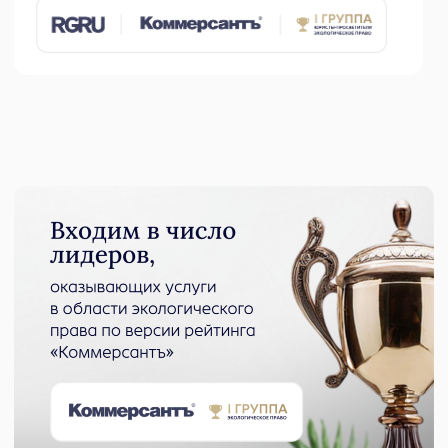
СПбГУ, МГУ, ИЗИСП в сферах развития практики,
исследований и экспертиз
Участвуем в совместных мероприятиях и публикациях
в научных журналах
Являемся партнером Экологического форума России,
входим в ученый совет Каспийского диалога стран
конвенции о защите Каспийского моря
НАС ЦИТИРУЮТ
ВЕДУЩИЕ СМИ
Сотрудничаем с ведущими федеральными СМИ
по вопросам права природных ресурсов,
природоохранного и экологического
законодательства