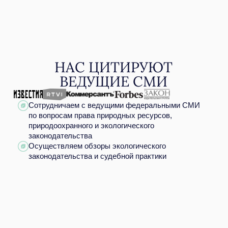
Защитили капитал
КЕЙСЫ
клиентов на сумму
БОЛЕЕ 340 МЛРД ₽
Переработка, утилизация
и захоронение отходов
АО «Полигон Тимохово», Московская область
Оспорили взыскание платы
за негативное воздействие
на окружающую среду в размере
702 млн рублей
. Подтвердили
природоохранные мероприятия
на
2,8 млрд рублей
.
Подробнее
Газовая промышленность.
Производство серы и гелия
Филиал ООО «Газпром переработка»,
Астраханская область
Оспорили иск Росприроднадзора
о взыскании вреда, причиненного