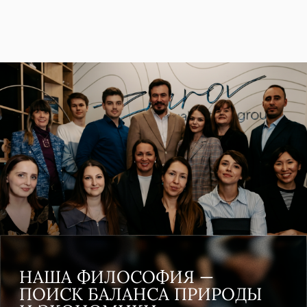
Наша практика уже охватывает
Подробнее
СВЫШЕ 80 СУБЪЕКТОВ
РОССИЙСКОЙ ФЕДЕРАЦИИ
Региональный оператор ТКО
ООО «Экоресурс», Красноярский край
Установили отсутствие
отклонения от проекта
рекультивации по иску Прокурора
о превышении объема
складированных отходов на
3,2 млн.м.куб. Отменили
возложение обязанности заново
провести рекультивацию карьера
на
4,2 млрд рублей
.
Подробнее