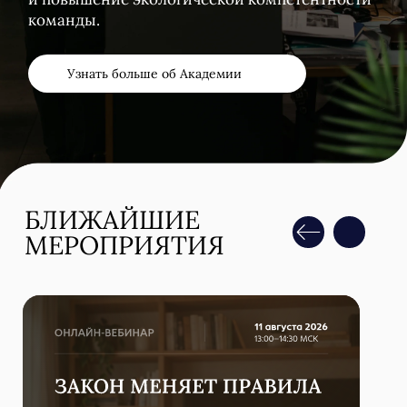
88 млн рублей
. Предъявлена плата
за пользование коллектором ЦСВ
за незаконный сброс в Волгу
в сумме
465 млн рублей
.
Подробнее
+7
Прикрепить документацию
Я даю
согласие
на обработку персональных данный в соответствии с
Политикой обработки персональных данных
Я даю
согласие
на получение информационной и рекламной
рассылки
Получить консультацию адвоката →