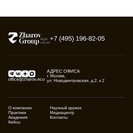
О компании
Научный кружок
Практики
Медиацентр
Академия
Контакты
Кейсы
УСЛУГИ
Подготовка эколого-правовых заключений
Судебная защита
Аналитика. Обзоры. Лекции
Назначение экологической экспертизы
Сопровождение проверок
Консультирование по сложным вопросам
ESG-Академия
Адвокатское бюро «Жаров Группа»
КПП
ИНН
ОГРН
771501001
9715389529
1207700339945
Образовательная лицензия №Л035-01298-77/00769381