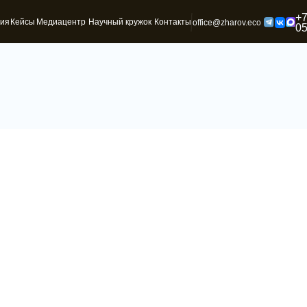
+7 (495) 196-82-
Медиацентр
Научный кружок
Контакты
office@zharov.eco
05