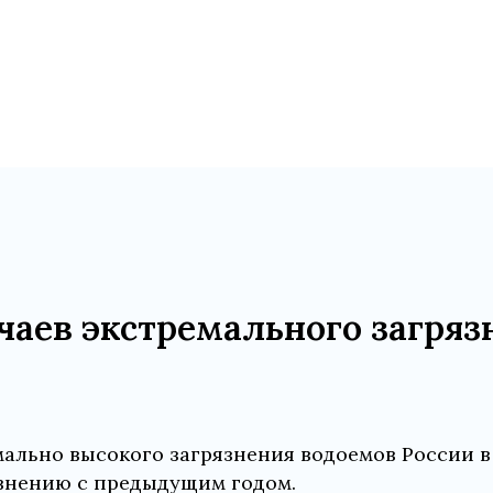
чаев экстремального загряз
мально высокого загрязнения водоемов России в
авнению с предыдущим годом.