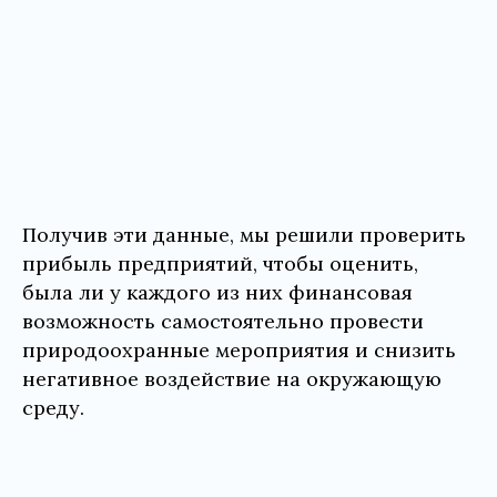
Кейсы
УСЛУГИ
Подготовка эколого-правовых заключений
Судебная защита
Аналитика. Обзоры. Лекции
Назначение экологической экспертизы
Сопровождение проверок
Консультирование по сложным вопросам
Получив эти данные, мы решили проверить
прибыль предприятий, чтобы оценить,
была ли у каждого из них финансовая
ESG-Академия
возможность самостоятельно провести
природоохранные мероприятия и снизить
Адвокатское бюро «Жаров Группа»
негативное воздействие на окружающую
КПП
ИНН
ОГРН
771501001
9715389529
1207700339945
Образовательная лицензия №Л035-01298-77/00769381
среду.
© Zharov Group 2016-2026. Все права защищены
Политика конфиденциальности